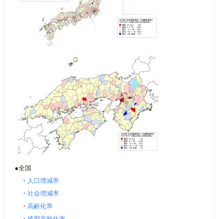
●全国
・
人口増減率
・
社会増減率
・
高齢化率
・
後期高齢化率