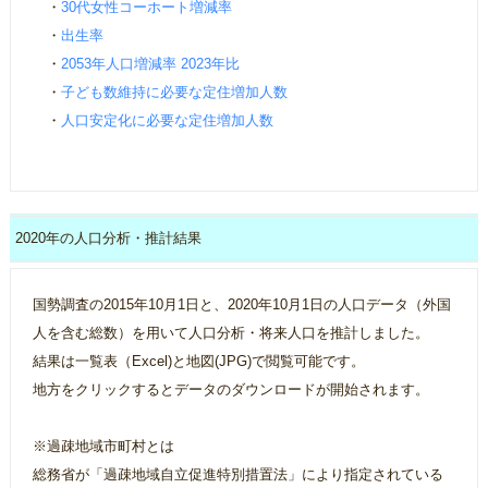
・
30代女性コーホート増減率
・
出生率
・
2053年人口増減率 2023年比
・
子ども数維持に必要な定住増加人数
・
人口安定化に必要な定住増加人数
2020年の人口分析・推計結果
国勢調査の2015年10月1日と、2020年10月1日の人口データ（外国
人を含む総数）を用いて人口分析・将来人口を推計しました。
結果は一覧表（Excel)と地図(JPG)で閲覧可能です。
地方をクリックするとデータのダウンロードが開始されます。
※過疎地域市町村とは
総務省が「過疎地域自立促進特別措置法」により指定されている