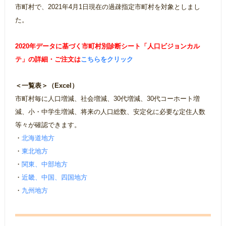
市町村で、2021年4月1日現在の過疎指定市町村を対象としまし
た。
2020年データに基づく市町村別診断シート「人口ビジョンカル
テ」の詳細・ご注文は
こちらをクリック
＜一覧表＞（Excel）
市町村毎に人口増減、社会増減、30代増減、30代コーホート増
減、小・中学生増減、将来の人口総数、安定化に必要な定住人数
等々が確認できます。
・
北海道地方
・
東北地方
・
関東、中部地方
・
近畿、中国、四国地方
・
九州地方