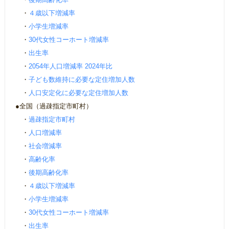
・
４歳以下増減率
・
小学生増減率
・
30代女性コーホート増減率
・
出生率
・
2054年人口増減率 2024年比
・
子ども数維持に必要な定住増加人数
・
人口安定化に必要な定住増加人数
●全国（過疎指定市町村）
・
過疎指定市町村
・
人口増減率
・
社会増減率
・
高齢化率
・
後期高齢化率
・
４歳以下増減率
・
小学生増減率
・
30代女性コーホート増減率
・
出生率