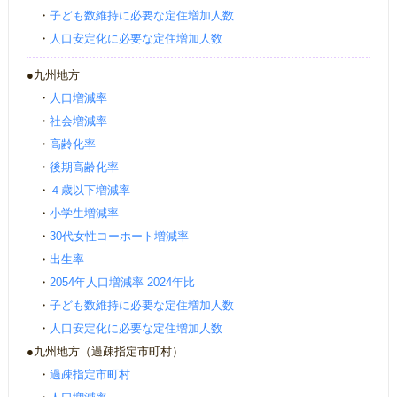
・
子ども数維持に必要な定住増加人数
・
人口安定化に必要な定住増加人数
●九州地方
・
人口増減率
・
社会増減率
・
高齢化率
・
後期高齢化率
・
４歳以下増減率
・
小学生増減率
・
30代女性コーホート増減率
・
出生率
・
2054年人口増減率 2024年比
・
子ども数維持に必要な定住増加人数
・
人口安定化に必要な定住増加人数
●九州地方（過疎指定市町村）
・
過疎指定市町村