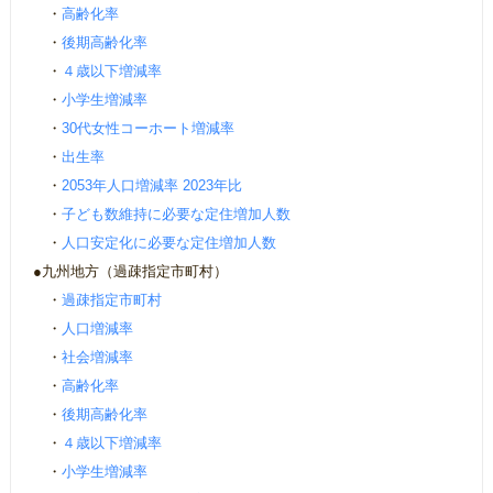
・
高齢化率
・
後期高齢化率
・
４歳以下増減率
・
小学生増減率
・
30代女性コーホート増減率
・
出生率
・
2053年人口増減率 2023年比
・
子ども数維持に必要な定住増加人数
・
人口安定化に必要な定住増加人数
●九州地方（過疎指定市町村）
・
過疎指定市町村
・
人口増減率
・
社会増減率
・
高齢化率
・
後期高齢化率
・
４歳以下増減率
・
小学生増減率