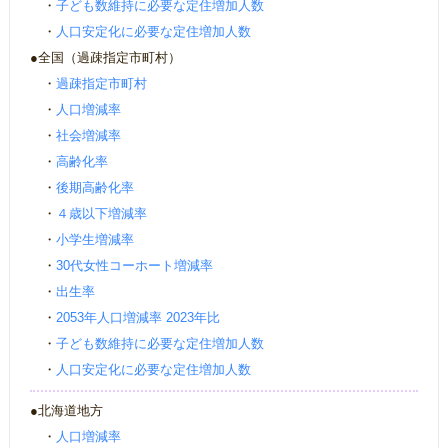
・
子ども数維持に必要な定住増加人数
・
人口安定化に必要な定住増加人数
●全国（過疎指定市町村）
・
過疎指定市町村
・
人口増減率
・
社会増減率
・
高齢化率
・
後期高齢化率
・
４歳以下増減率
・
小学生増減率
・
30代女性コーホート増減率
・
出生率
・
2053年人口増減率 2023年比
・
子ども数維持に必要な定住増加人数
・
人口安定化に必要な定住増加人数
●北海道地方
・
人口増減率