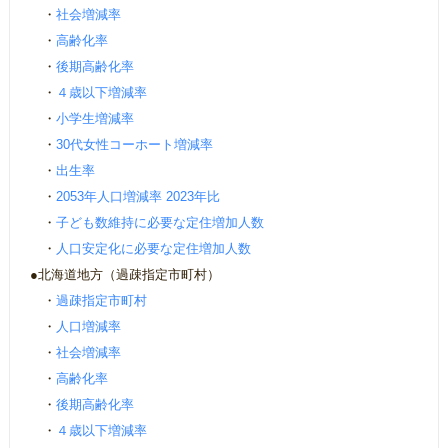
・
社会増減率
・
高齢化率
・
後期高齢化率
・
４歳以下増減率
・
小学生増減率
・
30代女性コーホート増減率
・
出生率
・
2053年人口増減率 2023年比
・
子ども数維持に必要な定住増加人数
・
人口安定化に必要な定住増加人数
●北海道地方（過疎指定市町村）
・
過疎指定市町村
・
人口増減率
・
社会増減率
・
高齢化率
・
後期高齢化率
・
４歳以下増減率