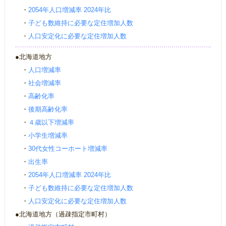
・
2054年人口増減率 2024年比
・
子ども数維持に必要な定住増加人数
・
人口安定化に必要な定住増加人数
●北海道地方
・
人口増減率
・
社会増減率
・
高齢化率
・
後期高齢化率
・
４歳以下増減率
・
小学生増減率
・
30代女性コーホート増減率
・
出生率
・
2054年人口増減率 2024年比
・
子ども数維持に必要な定住増加人数
・
人口安定化に必要な定住増加人数
●北海道地方（過疎指定市町村）