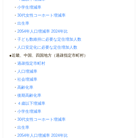
・
小学生増減率
・
30代女性コーホート増減率
・
出生率
・
2054年人口増減率 2024年比
・
子ども数維持に必要な定住増加人数
・
人口安定化に必要な定住増加人数
●近畿、中国、四国地方（過疎指定市町村）
・
過疎指定市町村
・
人口増減率
・
社会増減率
・
高齢化率
・
後期高齢化率
・
４歳以下増減率
・
小学生増減率
・
30代女性コーホート増減率
・
出生率
・
2054年人口増減率 2024年比