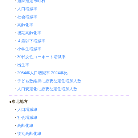
・
過疎指定市町村
・
人口増減率
・
社会増減率
・
高齢化率
・
後期高齢化率
・
４歳以下増減率
・
小学生増減率
・
30代女性コーホート増減率
・
出生率
・
2054年人口増減率 2024年比
・
子ども数維持に必要な定住増加人数
・
人口安定化に必要な定住増加人数
●東北地方
・
人口増減率
・
社会増減率
・
高齢化率
・
後期高齢化率