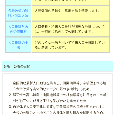
各種数値の解
各種数値の意味や、算出方法を解説します。
説・算出方法
人口推計対象
人口分析・将来人口推計が困難な地域について
外の市町村
は、一時的に除外して公開しています。
人口推計の手
どのような手法を用いて将来人口を推計してい
法
るか解説しています。
分析・公表の目的
全国的な最新人口動態を共有し、田園回帰等、今後望まれる地
方創生政策を具体的なデータに基づき検討するため。
縁辺性の高い離島・山間地域等での社会増等も注目され、市町
村がお互いに成果と手法を学び合いを進めるため。
自治体で人口安定化に必要な定住増加等の目標を明らかにし、
今後の分野ごと・地区ごとの具体的取り組みを展開するため。