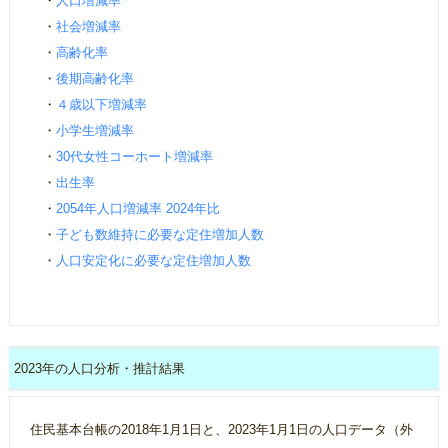
・
人口増減率
・
社会増減率
・
高齢化率
・
後期高齢化率
・
４歳以下増減率
・
小学生増減率
・
30代女性コーホート増減率
・
出生率
・
2054年人口増減率 2024年比
・
子ども数維持に必要な定住増加人数
・
人口安定化に必要な定住増加人数
2023年の人口分析・推計結果
住民基本台帳の2018年1月1日と、2023年1月1日の人口データ（外