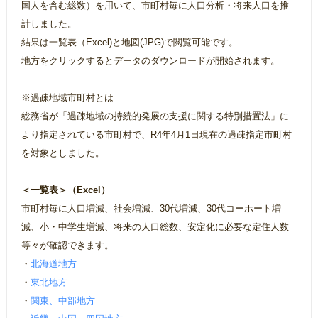
国人を含む総数）を用いて、市町村毎に人口分析・将来人口を推
計しました。
結果は一覧表（Excel)と地図(JPG)で閲覧可能です。
地方をクリックするとデータのダウンロードが開始されます。
※過疎地域市町村とは
総務省が「過疎地域の持続的発展の支援に関する特別措置法」に
より指定されている市町村で、R4年4月1日現在の過疎指定市町村
を対象としました。
＜一覧表＞（Excel）
市町村毎に人口増減、社会増減、30代増減、30代コーホート増
減、小・中学生増減、将来の人口総数、安定化に必要な定住人数
等々が確認できます。
・
北海道地方
・
東北地方
・
関東、中部地方