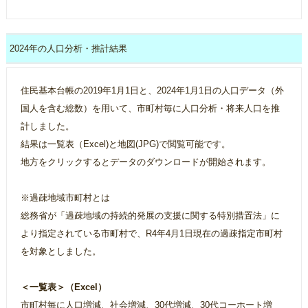
2024年の人口分析・推計結果
住民基本台帳の2019年1月1日と、2024年1月1日の人口データ（外
国人を含む総数）を用いて、市町村毎に人口分析・将来人口を推
計しました。
結果は一覧表（Excel)と地図(JPG)で閲覧可能です。
地方をクリックするとデータのダウンロードが開始されます。
※過疎地域市町村とは
総務省が「過疎地域の持続的発展の支援に関する特別措置法」に
より指定されている市町村で、R4年4月1日現在の過疎指定市町村
を対象としました。
＜一覧表＞（Excel）
市町村毎に人口増減、社会増減、30代増減、30代コーホート増