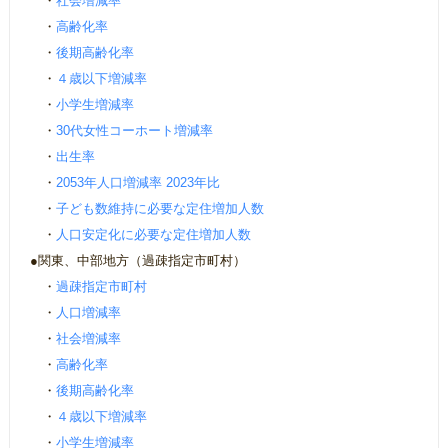
・
社会増減率
・
高齢化率
・
後期高齢化率
・
４歳以下増減率
・
小学生増減率
・
30代女性コーホート増減率
・
出生率
・
2053年人口増減率 2023年比
・
子ども数維持に必要な定住増加人数
・
人口安定化に必要な定住増加人数
●関東、中部地方（過疎指定市町村）
・
過疎指定市町村
・
人口増減率
・
社会増減率
・
高齢化率
・
後期高齢化率
・
４歳以下増減率
・
小学生増減率