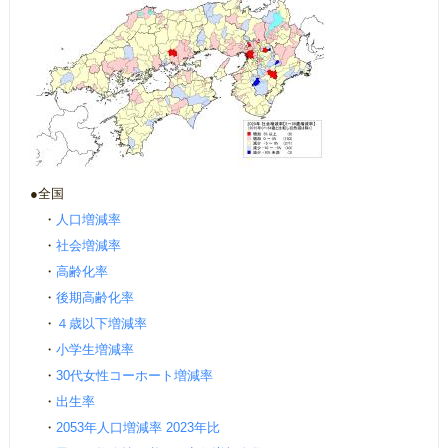
●全国
・
人口増減率
・
社会増減率
・
高齢化率
・
後期高齢化率
・
４歳以下増減率
・
小学生増減率
・
30代女性コーホート増減率
・
出生率
・
2053年人口増減率 2023年比