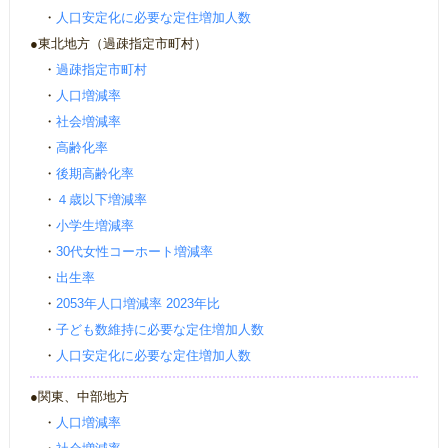
・
人口安定化に必要な定住増加人数
●東北地方（過疎指定市町村）
・
過疎指定市町村
・
人口増減率
・
社会増減率
・
高齢化率
・
後期高齢化率
・
４歳以下増減率
・
小学生増減率
・
30代女性コーホート増減率
・
出生率
・
2053年人口増減率 2023年比
・
子ども数維持に必要な定住増加人数
・
人口安定化に必要な定住増加人数
●関東、中部地方
・
人口増減率