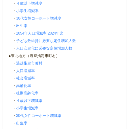
・
４歳以下増減率
・
小学生増減率
・
30代女性コーホート増減率
・
出生率
・
2054年人口増減率 2024年比
・
子ども数維持に必要な定住増加人数
・
人口安定化に必要な定住増加人数
●東北地方（過疎指定市町村）
・
過疎指定市町村
・
人口増減率
・
社会増減率
・
高齢化率
・
後期高齢化率
・
４歳以下増減率
・
小学生増減率
・
30代女性コーホート増減率
・
出生率