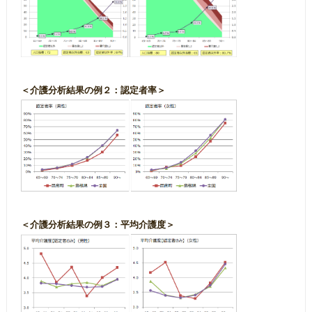
＜介護分析結果の例２：認定者率＞
＜介護分析結果の例３：平均介護度＞